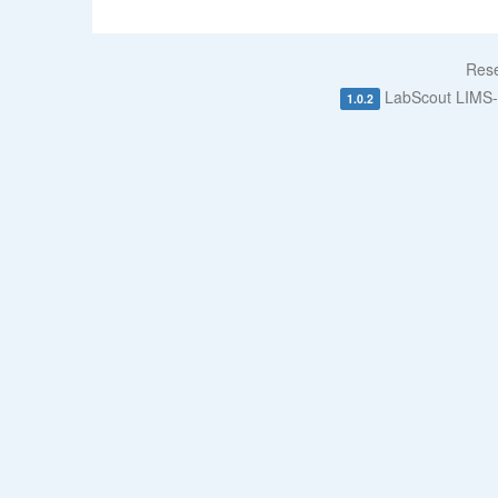
Rese
LabScout LIM
1.0.2